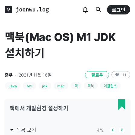
joonwu.log
로그인
맥북(Mac OS) M1 JDK
설치하기
준우
·
2021년 11월 16일
팔로우
11
Java
M:1
jdk
mac
맥
맥북
이클립스
맥에서 개발환경 설정하기
목록 보기
4
/
9