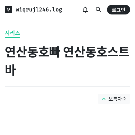
wiqrujl246.log
로그인
시리즈
연산동호빠 연산동호스트
바
오름차순