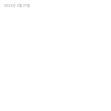
DAN - chatGPT가 대답하지 못하는 민감한 사항들을 우회적
2023년 3월 27일
인 방법을 활용하여 대답할 수 있게끔 만들어주는 툴