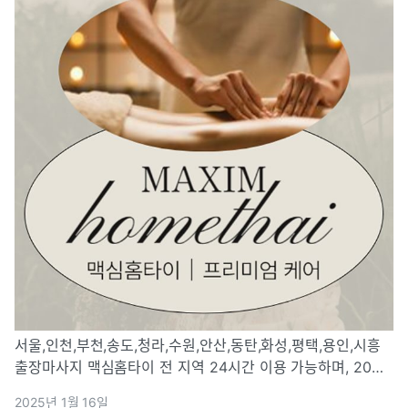
서울,인천,부천,송도,청라,수원,안산,동탄,화성,평택,용인,시흥
출장마사지 맥심홈타이 전 지역 24시간 이용 가능하며, 20대
전문 관리사가 제공하는 프리미엄 힐링 서비스!
2025년 1월 16일