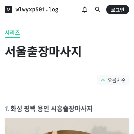
wlwyxp501.log
로그인
시리즈
서울출장마사지
오름차순
1
.
화성 평택 용인 시흥출장마사지