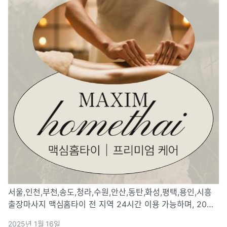
서울,인천,부천,송도,청라,수원,안산,동탄,화성,평택,용인,시흥
출장마사지 맥심홈타이 전 지역 24시간 이용 가능하며, 20대
전문 관리사가 제공하는 프리미엄 힐링 서비스!
2025년 1월 16일