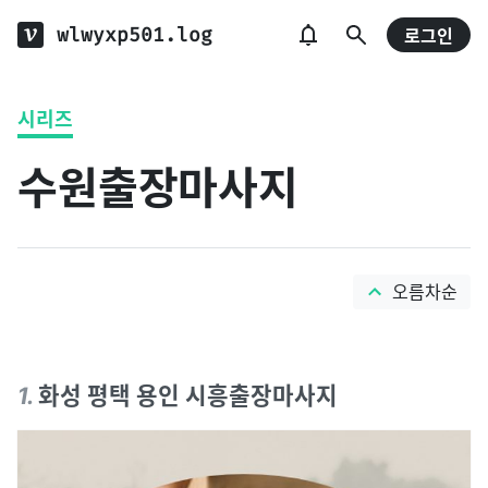
wlwyxp501.log
로그인
시리즈
수원출장마사지
오름차순
1
.
화성 평택 용인 시흥출장마사지