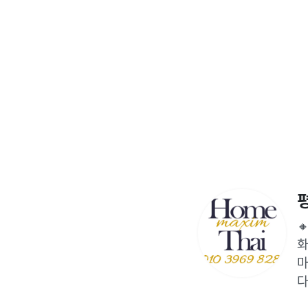

화
마
다