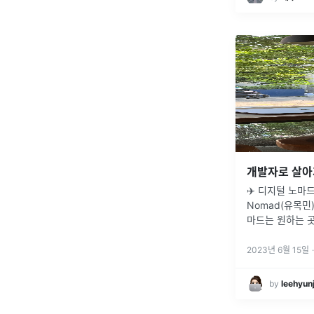
✈️ 디지털 노마드 (
Nomad(유목민
마드는 원하는 곳
유를 이야기한다
것은 2019년 
2023년 6월 15일
·
여행을
...
by
leehyun