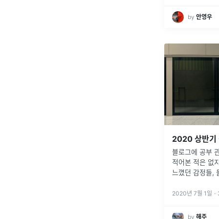
by
안영우
2020 상반기
블로그에 공부 
적어본 적은 없
느꼈던 감정들,
정리해두는게 나
어본다 ..
2020년 7월 1일
·
by
해주