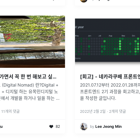
개발자로 살아가면서 꼭 한 번 해보고 싶었던 나홀로 해외 디지털노마드 도전기 🌍
[회고] - 네카라쿠배 프론트
Digital Nomad) 란?Digital +
2021.07.12부터 2022.01.2
) = 디지털 하는 유목민디지털 노
프론트엔드 2기 과정을 회고하고
에서 개발을 하거나 일을 하는 자
을 작성한 글입니다.
.내가 디지털 노마드를 꿈꿔왔던
크리스마스 시즌에 나홀로 동유럽
11
개의 댓글
2022년 2월 2일
·
2
개의 댓글
ju
82
by
Lee Jeong Min