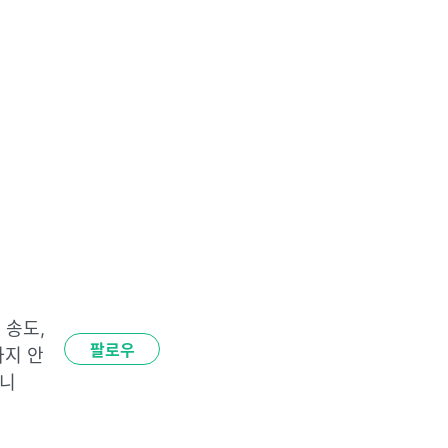
송도, 
팔로우
사지 안
합니