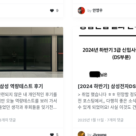
9
by
안영우
 삼성 역량테스트 후기
관련되지 않은 내 개인적인 후기를
> 취업 했습니다 ㅎㅎ 민망할 정
지만 오늘 역량테스트를 보러 가서
전 포스팅에서,, 다행히 좋은 소
 들었던 생각과 후회들을 잊기전에
수 있게 되었어요! 사실 이것도 
을 것 같아서 처음으로 후기를 적
올리느라 좀 늦어졌네요. 암튼,,
히 후기 작성해보겠습니다. 먼저 2024 하반기 일
3
개의 댓글
2025년 1월 11일
·
7
개의 댓글
정은 다음과 같았
...
5
by
Jiyeong