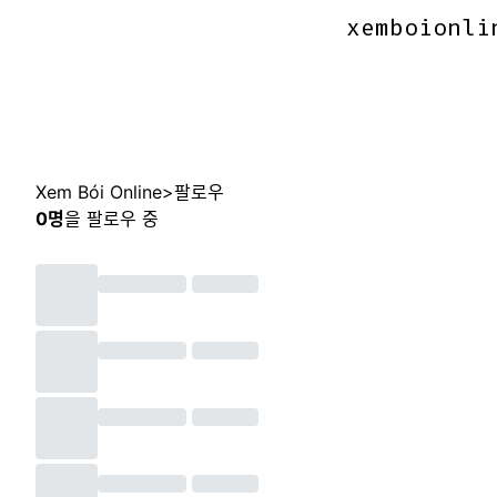
xemboionli
xemboionli
Xem Bói Online
>
팔로우
0
명
을 팔로우 중