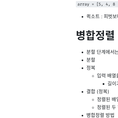
array = [5, 4, 8 
퀵소트 : 피벗
병합정렬
분할 단계에서는
분할
정복
입력 배열
길이
결합 (정복)
정렬된 배
정렬된 두
병합정렬 방법