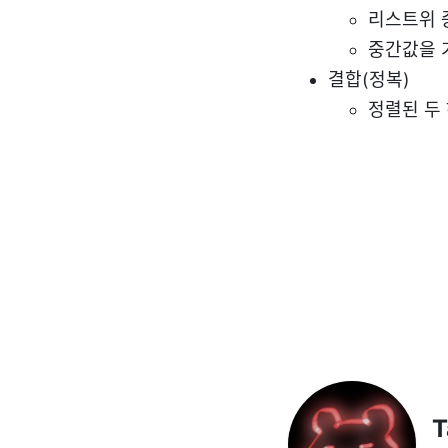
리스트위 
중간값을 
결합(정복)
정렬된 두
T