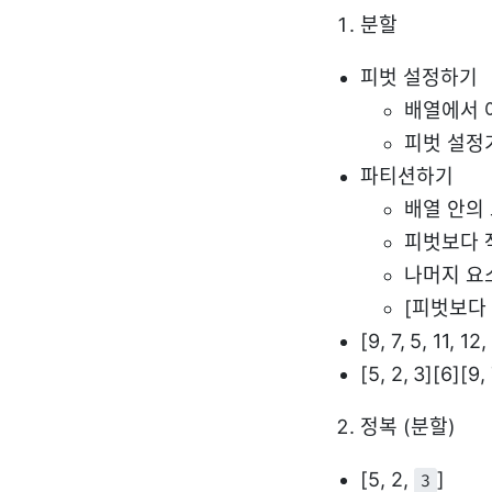
분할
피벗 설정하기
배열에서 
피벗 설정기
파티션하기
배열 안의
피벗보다 
나머지 요
[피벗보다 
[9, 7, 5, 11, 12,
[5, 2, 3][6][9, 
정복 (분할)
[5, 2,
]
3