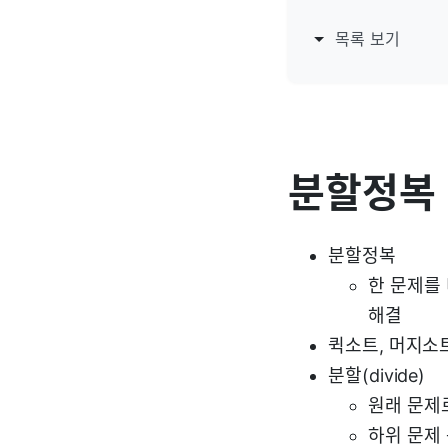
목록 보기
분할정복
분할정복
한 문제를
해결
퀵소트, 머지소
분할(divide)
원래 문제
하위 문제