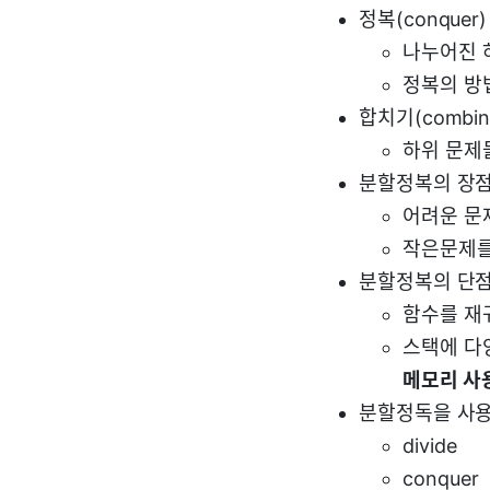
정복(conquer)
나누어진 
정복의 방
합치기(combin
하위 문제
분할정복의 장
어려운 문
작은문제를
분할정복의 단
함수를 재
스택에 다
메모리 사
분할정독을 사용
divide
conquer