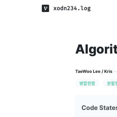
xodn234.log
Algori
TaeWoo Lee / Kris
·
병합정렬
분할
Code State