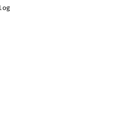
log
log