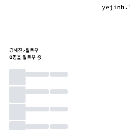
yejinh.
yejinh.
김혜진
>
팔로우
0
명
을 팔로우 중