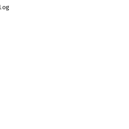
log
log