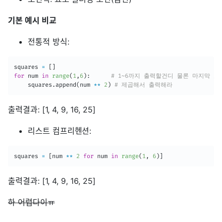
기본 예시 비교
전통적 방식:
squares 
=
[
]
for
 num 
in
range
(
1
,
6
)
:
# 1~6까지 출력할건디 물론 마지막 요
	squares
.
append
(
num 
**
2
)
# 제곱해서 출력해라
출력결과: [1, 4, 9, 16, 25]
리스트 컴프리헨션:
squares 
=
[
num 
**
2
for
 num 
in
range
(
1
,
6
)
]
출력결과: [1, 4, 9, 16, 25]
하 어렵다이ㅠ