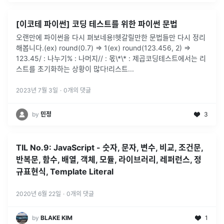
[이코테 파이썬] 코딩 테스트를 위한 파이썬 문법
오랜만에 파이썬을 다시 펴보네용!헷갈릴만한 문법들만 다시 정리
해봅니다.(ex) round(0.7) => 1(ex) round(123.456, 2) =>
123.45/ : 나누기% : 나머지// : 몫\*\* : 제곱코딩테스트에서는 리
스트를 초기화하는 상황이 많다!리스트
...
2023년 7월 3일
·
0
개의 댓글
by
민정
3
TIL No.9: JavaScript - 숫자, 문자, 변수, 비교, 조건문,
반복문, 함수, 배열, 객체, 모듈, 라이브러리, 레퍼런스, 정
규표현식, Template Literal
2020년 6월 22일
·
0
개의 댓글
by
BLAKE KIM
1