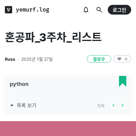
yemurf.log
로그인
혼공파_3주차_리스트
Russ
·
2025년 1월 27일
팔로우
0
python
목록 보기
5
/
9