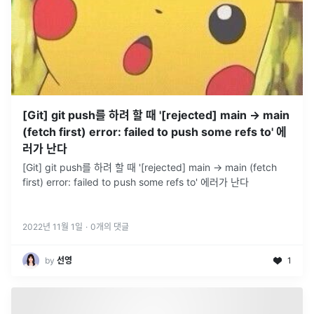
[Git] git push를 하려 할 때 '[rejected] main -> main
(fetch first) error: failed to push some refs to' 에
러가 난다
[Git] git push를 하려 할 때 '[rejected] main -> main (fetch
first) error: failed to push some refs to' 에러가 난다
2022년 11월 1일
·
0
개의 댓글
by
선영
1