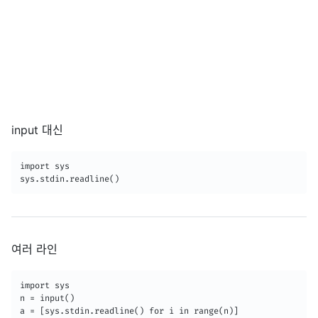
input 대신
import sys

여러 라인
import sys

n = input()  

a = [sys.stdin.readline() for i in range(n)]  