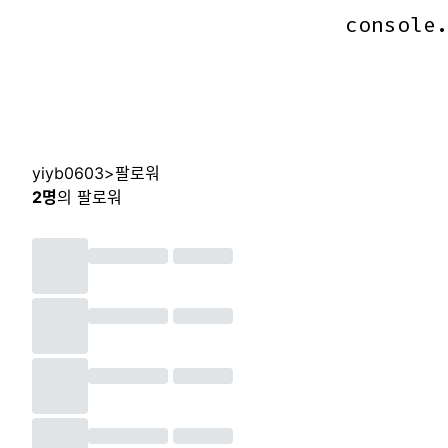
console
console
yiyb0603
>
팔로워
2
명
의 팔로워