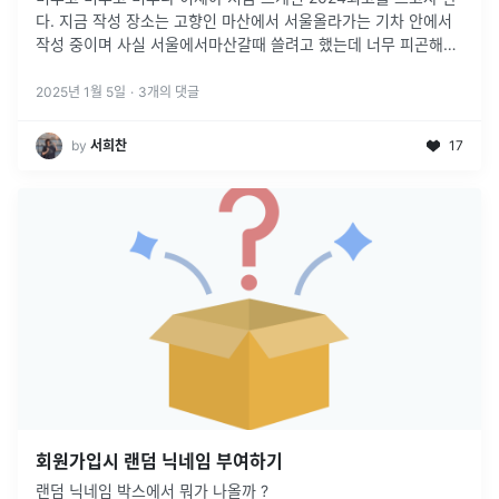
다. 지금 작성 장소는 고향인 마산에서 서울올라가는 기차 안에서
작성 중이며 사실 서울에서마산갈때 쓸려고 했는데 너무 피곤해서
버스에서 잠들어버렸다 ㅎㅎ 12+1부작으로 만들어보고자 한다. 개
인적으로
...
2025년 1월 5일
·
3
개의 댓글
by
서희찬
17
회원가입시 랜덤 닉네임 부여하기
랜덤 닉네임 박스에서 뭐가 나올까 ?