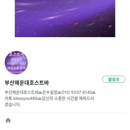
팔로우
부산해운대호스트바
부산해운대호스트바🙏은수실장🙏O1O 5037 6142🙏
카톡 blessyou486🙏당신의 소중한 시간을 채워드리
겠습니다.