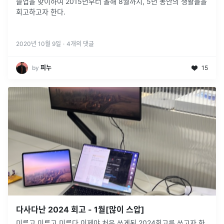
졸업을 맞이하여 2015년부터 올해 8월까지, 5년 동안의 생활들을
회고하고자 한다.
2020년 10월 9일
·
4
개의 댓글
by
피누
15
다사다난 2024 회고 - 1월[많이 스압]
미루고 미루고 미루다 이제야 처음 쓰게된 2024회고를 쓰고자 한