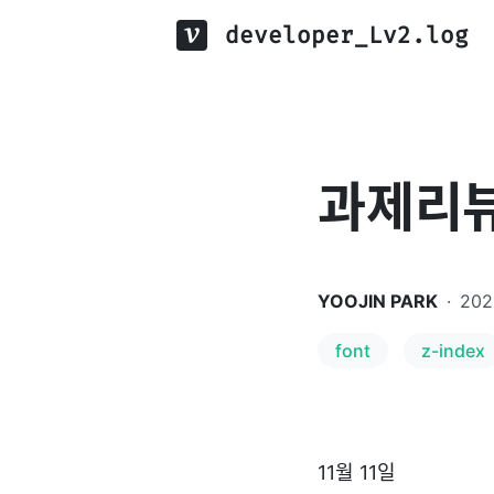
developer_Lv2.log
과제리뷰
YOOJIN PARK
·
202
font
z-index
11월 11일