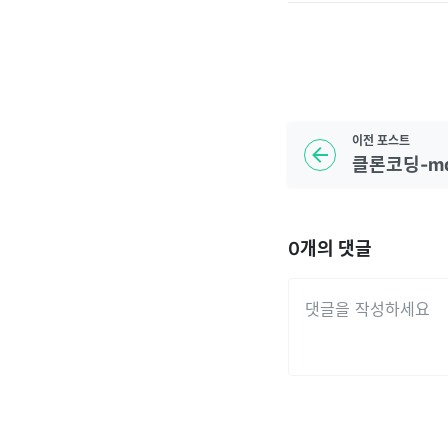
이전
포스트
클론코딩-m
0
개의 댓글