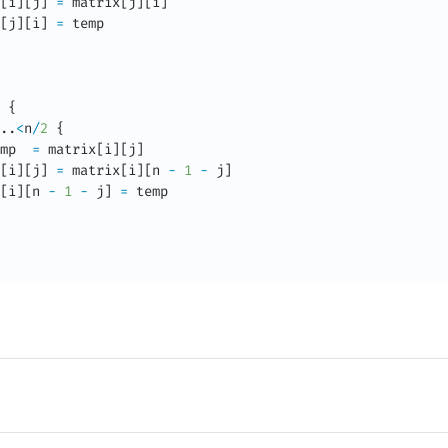
[
i
]
[
j
]
=
 matrix
[
j
]
[
i
]
[
j
]
[
i
]
=
 temp

 
{
.
.
<
n
/
2
{
mp  
=
 matrix
[
i
]
[
j
]
[
i
]
[
j
]
=
 matrix
[
i
]
[
n 
-
1
-
 j
]
[
i
]
[
n 
-
1
-
 j
]
=
 temp
