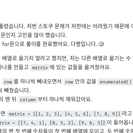
 풀렸습니다. 저번 스토쿠 문제가 저한테는 어려웠기 때문에 
문인지 고민을 많이 했습니다.
for문으로 풀이를 완료했어요. 다행입니다..🥲
 배열로 옮기지 말라고 했지만, 저는 다른 배열로 옮기는 수
하나를 만들고
에 있는 값들을 옮겨줬어요.
matrix
서
를 하나씩 빼내오면서
안의 값을
row
row
enumerated()
씩 빼줬습니다.
의 맨 뒤
부터 하나씩 채워갔어요.
column
냐면
라고
matrix = [[1, 2, 3], [4, 5, 6], [7, 8, 9]]
이 들어옵니
trix = [[7, 4, 1], [8, 5, 2], [9, 6, 3]]
의 맨 첫 번째 숫자들이 첫 번째 배열에 모이고, 두 번째 숫