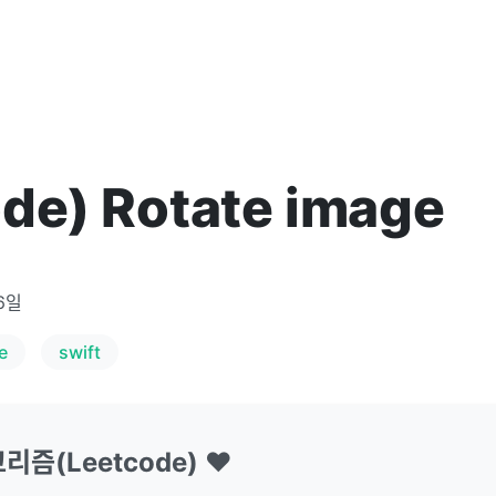
de) Rotate image
16일
e
swift
고리즘(Leetcode) ❤️