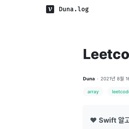
Duna.log
Leetco
Duna
·
2021년 8월 
array
leetcod
❤️ Swift 알