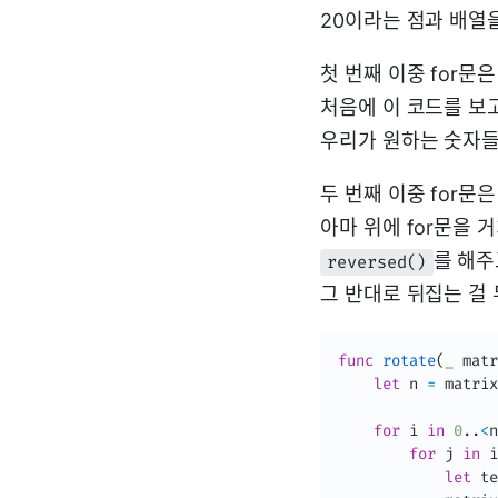
20이라는 점과 배열
첫 번째 이중 for문
처음에 이 코드를 보
우리가 원하는 숫자들
두 번째 이중 for문
아마 위에 for문을
를 해주
reversed()
그 반대로 뒤집는 걸 
func
rotate
(
_
 matr
let
 n 
=
 matrix
for
 i 
in
0
.
.
<
n
for
 j 
in
 i
let
 te