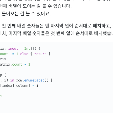
번째 배열에 모이는 걸 볼 수 있습니다.
 들어오는 걸 볼 수 있어요.
 첫 번째 배열 숫자들은 맨 마지막 열에 순서대로 배치하고,
배치, 마지막 배열 숫자들은 첫 번째 열에 순서대로 배치했습
ix
:
inout
[
[
Int
]
]
)
{
ount
!=
1
else
{
return
}
rix

atrix
.
count
-
1
p 
{
,
 i
)
in
 row
.
enumerated
(
)
{
[
index
]
[
column
]
=
 i

1