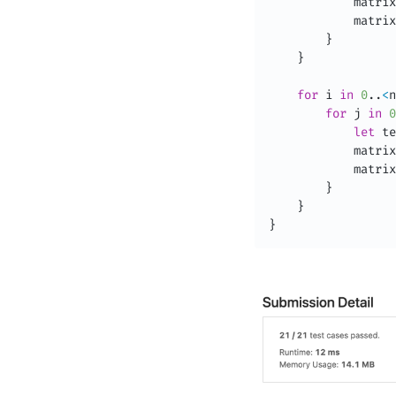
            matrix
            matrix
}
}
for
 i 
in
0
.
.
<
n
for
 j 
in
0
let
 te
            matrix
            matrix
}
}
}