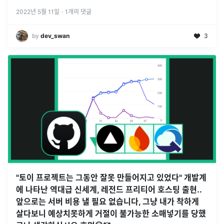
시간 켜져있는 것을 서버컴퓨터라고 하고 그 서버컴퓨터를 빌려주
는것을 호스팅이라고
...
2022년 5월 11일
·
1
개의 댓글
by
dev_swan
3
"토이 프로젝트는 그동안 잘못 만들어지고 있었다" 개발계
에 나타난 역대급 신세계, 레전드 프리티어 호스팅 출현..
앞으로는 서버 비용 낼 필요 없습니다, 그냥 내가 착하게
살다보니 예상치못하게 거절이 불가능한 소매넣기를 당했