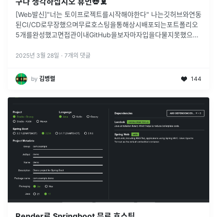
구나 생각하십시오 휴먼💀☠️
[Web발신]"너는 토이프로젝트를시작해야한다" 나는깃허브와연동
된CI/CD로무장했으며무료호스팅을통해상시배포되는포트폴리오
5개를완성했고면접관이내GitHub을보자마자입을다물지못했으며
현장에서즉시오퍼를제안했고연봉은물론스톡옵션까지받게되었는
데심지어두번째면접에서는토이프...더보기
2025년 3월 28일
·
7
개의 댓글
by
김병렬
144
Render로 Springboot 무료 호스팅