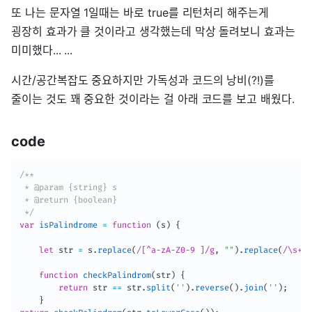
또 나는 문자열 1일때는 바로 true를 리턴처리 해주는게
굉장히 효과가 클 것이라고 생각했는데 막상 돌려보니 효과는
미미했다... ...
시간/공간복잡도 중요하지만 가독성과 코드의 낭비(?!)를
줄이는 것도 꽤 중요한 것이라는 걸 아래 코드를 보고 배웠다.
code
/**

 * @param {string} s

 * @return {boolean}

 */
var
isPalindrome
=
function
(
s
)
{
let
 str 
=
 s
.
replace
(
/[^a-zA-Z0-9 ]/g
,
""
)
.
replace
(
/\s+/g
function
checkPalindrom
(
str
)
{
return
 str 
==
 str
.
split
(
''
)
.
reverse
(
)
.
join
(
''
)
;
}