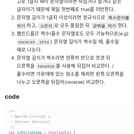
고로 1글자 짜리 문자열이라면 뒤집거나 말거나 같은
글자이기 때문에 제일 첫번째로 true를 리턴한다.
문자열 길이가 1글자 이상이라면 정규식으로
특수문자를
하고,
로 모두 통일한 뒤
한다.
제거
소문자
공백을 제거
팰린드롬은 짝수/홀수 문자열로도 모두 가능하므로(e.g)
,
) 문자열 길이가 짝수일 때, 홀수일
racecar
otto
때로 나눈다.
문자열 길이가 짝수라면 정확히 반으로 쪼갠 뒤
오른쪽을
를 사용해 뒤집어 비교한다. /
reverse
홀수라면 가운데에 있는 원소를 제외한 왼쪽 오른쪽을
나누고 오른쪽을 뒤집어(reverse) 비교한다.
code
/**

 * @param {string} s

 * @return {boolean}

 */
var
isPalindrome
=
function
(
s
)
{