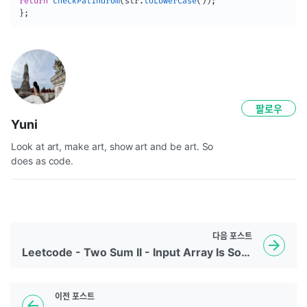
return
checkPalindrom
(
str
.
toLowerCase
(
)
)
;
}
;
팔로우
Yuni
Look at art, make art, show art and be art. So 
does as code.
다음
포스트
Leetcode - Two Sum II - Input Array Is Sorted
이전
포스트