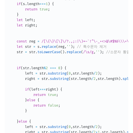
if
(
s
.
length
===
1
)
{
return
true
;
}
let
 left
;
let
 right
;
const
 reg 
=
/[\{\}\[\]\/?.,;:|\)*~`!^\-_+<>@\#$%&\\\=\(\
let
 str 
=
 s
.
replace
(
reg
,
''
)
;
// 특수문자 제거
    str 
=
 str
.
toLowerCase
(
)
.
replace
(
/\s/g
,
''
)
;
//소문자 통일 
if
(
str
.
length
%
2
===
0
)
{
        left 
=
 str
.
substring
(
0
,
str
.
length
/
2
)
;
        right 
=
 str
.
substring
(
str
.
length
/
2
,
str
.
length
)
.
split
if
(
left
===
right
)
{
return
true
;
}
else
{
return
false
;
}
}
else
{
        left 
=
 str
.
substring
(
0
,
str
.
length
/
2
)
;
        right 
=
 str
.
substring
(
str
.
length
/
2
+
1
,
str
.
length
)
.
spl