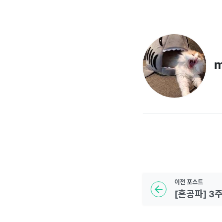
m
이전
포스트
[혼공파] 3