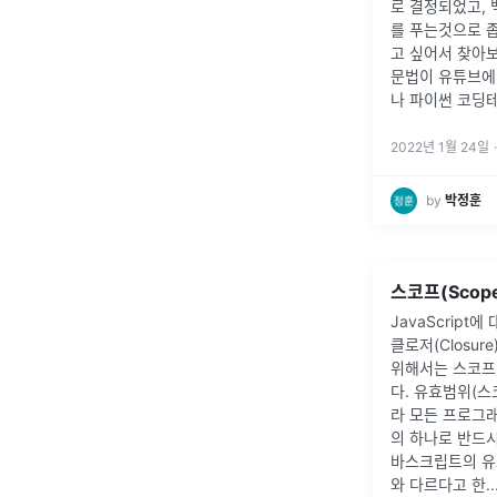
로 결정되었고,
를 푸는것으로 좁
고 싶어서 찾아
문법이 유튜브에
나 파이썬 코딩
2022년 1월 24일
·
by
박정훈
스코프(Scope
JavaScript
클로저(Closur
위해서는 스코프(
다. 유효범위(스
라 모든 프로그
의 하나로 반드시
바스크립트의 유
와 다르다고 한..