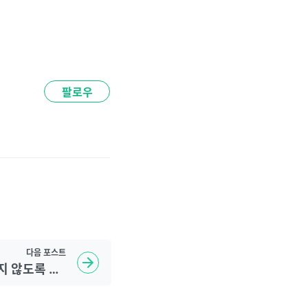
팔로우
다음
포스트
[혼공파] 너도 오류가 나지 않도록 조심해.