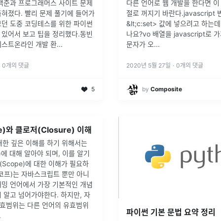
 백준과 프로그래머스 사이트 문제
다른 언어로 웹 개발을 한다면 이
혀졌다. 빨리 문제 풀기에 들어가
절로 꺼지기 바란다.javascript
보던 도중 코딩테스를 위한 파이썬
&lt;c:set> 값에 넣으려고 하는
 있어서 보고 팁을 정리했다.동빈
나요?vo 배열을 javascript
테스트온라인 개발 환
...
문자가 오
...
0
개의 댓글
2020년 5월 27일
·
0
개의 댓글
5
by
Composite
)와 클로저(Closure) 이해
에 대한 깊은 이해를 하기 위해서는
e)에 대해 알아야 되며, 이를 알기
Scope)에 대한 이해가 필요하
코프)는 자바스크립트 뿐만 아니
래밍 언어에서 가장 기본적인 개념
 알고 넘어가야한다. 하지만, 자
효범위는 다른 언어의 유효범위
파이썬 기본 문법 요약 정리
.