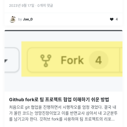
Request(PR
...
2023년 9월 17일
·
0
개의 댓글
by
Jae_0
4
Github fork로 팀 프로젝트 협업 이해하기 쉬운 방법
처음으로 git 협업을 진행하면서 시행착오를 엄청 겪었다. 결국 내
가 올린 코드는 엉망진창이었고 이를 반면교사 삼아서 내 고군분투
를 남기고자 한다. 깃허브 fork를 사용하여 팀 프로젝트의 리포지
토리를 받아오고 커밋하여 머지하기까지의