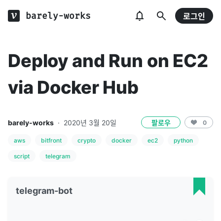
barely-works
로그인
Deploy and Run on EC2
via Docker Hub
barely-works
·
2020년 3월 20일
팔로우
0
aws
bitfront
crypto
docker
ec2
python
script
telegram
telegram-bot