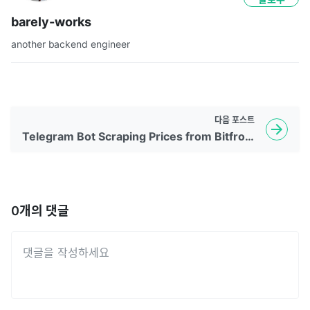
barely-works
another backend engineer
다음
포스트
Telegram Bot Scraping Prices from Bitfront in Python
0
개의 댓글