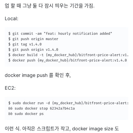
업 할 때 그냥 둘 다 잠시 띄우는 기간을 가짐.
Local:
$ git commit -am "feat: hourly notification added"

$ git push origin master

$ git tag v1.4.0

$ git push origin v1.4.0

$ docker build -t {my_docker_hub}/bitfront-price-alert:v1.4.
$ docker push {my_docker_hub}/bitfront-price-alert:v1.4.0 
docker image push 를 확인 후,
EC2:
$ sudo docker run -d {my_docker_hub}/bitfront-price-alert:v1
&& sudo docker stop 62342a7b4c1a 

&& sudo docker ps
이런 식. 아직은 스크립트가 작고, docker image size 도