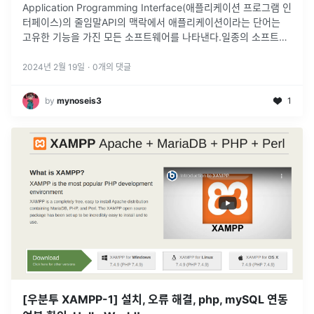
Application Programming Interface(애플리케이션 프로그램 인
터페이스)의 줄임말API의 맥락에서 애플리케이션이라는 단어는
고유한 기능을 가진 모든 소프트웨어를 나타낸다.일종의 소프트웨
어 인터페이스이며 다른 종류의 소프트웨어에 서비스를 제공한다.
다
...
2024년 2월 19일
·
0
개의 댓글
by
mynoseis3
1
[우분투 XAMPP-1] 설치, 오류 해결, php, mySQL 연동