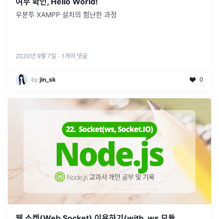
여부 확인, Hello World!
우분투 XAMPP 설치의 험난한 과정
2020년 9월 7일
·
1
개의 댓글
by
jin_sk
0
웹 소켓(Web Socket) 이용하기(with. ws 모듈,