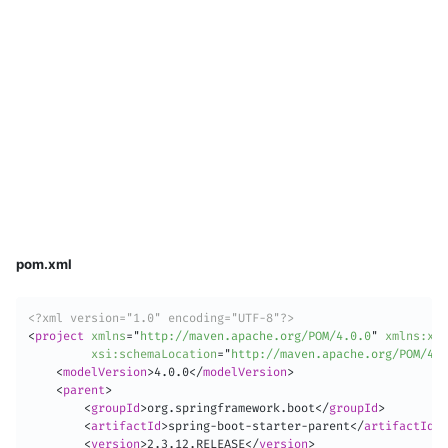
pom.xml
<?xml version="1.0" encoding="UTF-8"?>
<
project
xmlns
=
"
http://maven.apache.org/POM/4.0.0
"
xmlns:
xsi
xsi:
schemaLocation
=
"
http://maven.apache.org/POM/4.
<
modelVersion
>
4.0.0
</
modelVersion
>
<
parent
>
<
groupId
>
org.springframework.boot
</
groupId
>
<
artifactId
>
spring-boot-starter-parent
</
artifactId
>
<
version
>
2.3.12.RELEASE
</
version
>