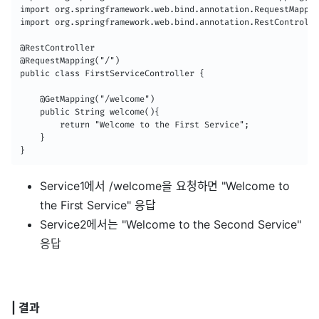
import org.springframework.web.bind.annotation.RequestMappin
import org.springframework.web.bind.annotation.RestControlle
@RestController

@RequestMapping("/")

public class FirstServiceController {

    @GetMapping("/welcome")

    public String welcome(){

        return "Welcome to the First Service";

    }

}
Service1에서 /welcome을 요청하면 "Welcome to
the First Service" 응답
Service2에서는 "Welcome to the Second Service"
응답
| 결과