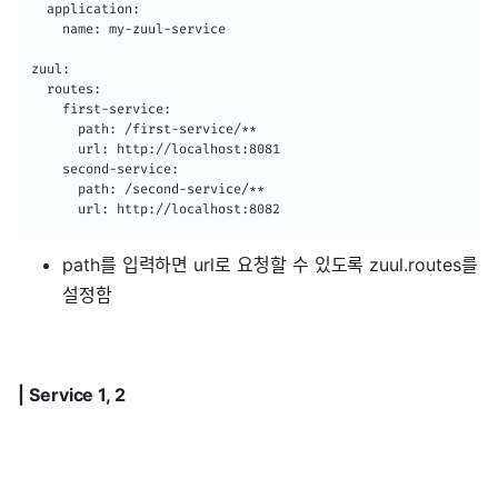
  application:

    name: my-zuul-service

zuul:

  routes:

    first-service:

      path: /first-service/**

      url: http://localhost:8081

    second-service:

      path: /second-service/**

      url: http://localhost:8082
path를 입력하면 url로 요청할 수 있도록 zuul.routes를
설정함
| Service 1, 2