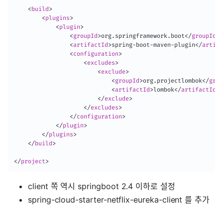
<
build
>
<
plugins
>
<
plugin
>
<
groupId
>
org.springframework.boot
</
groupId
>
<
artifactId
>
spring-boot-maven-plugin
</
artifa
<
configuration
>
<
excludes
>
<
exclude
>
<
groupId
>
org.projectlombok
</
grou
<
artifactId
>
lombok
</
artifactId
>
</
exclude
>
</
excludes
>
</
configuration
>
</
plugin
>
</
plugins
>
</
build
>
</
project
>
client 쪽 역시 springboot 2.4 이하로 설정
spring-cloud-starter-netflix-eureka-client 를 추가