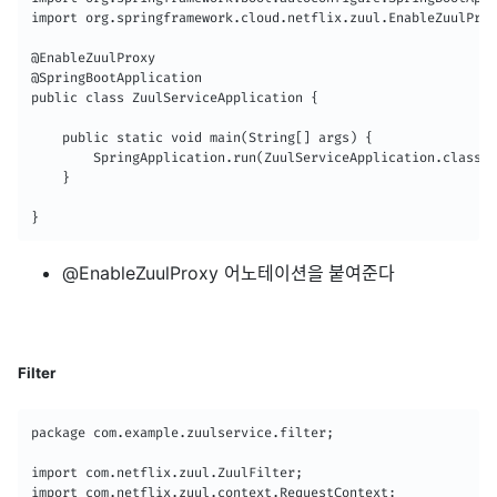
import org.springframework.cloud.netflix.zuul.EnableZuulProx
@EnableZuulProxy

@SpringBootApplication

public class ZuulServiceApplication {

    public static void main(String[] args) {

        SpringApplication.run(ZuulServiceApplication.class, 
    }

}
@EnableZuulProxy 어노테이션을 붙여준다
Filter
package com.example.zuulservice.filter;

import com.netflix.zuul.ZuulFilter;

import com.netflix.zuul.context.RequestContext;
