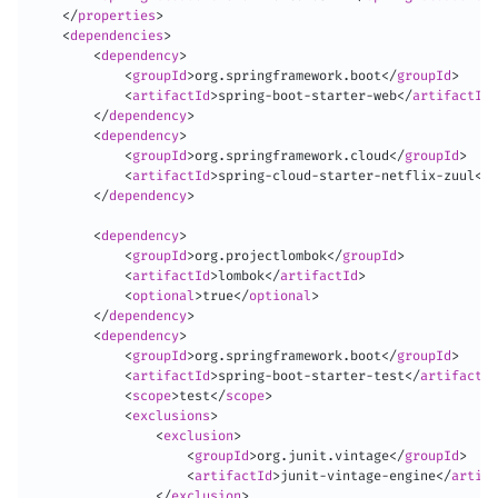
</
properties
>
<
dependencies
>
<
dependency
>
<
groupId
>
org.springframework.boot
</
groupId
>
<
artifactId
>
spring-boot-starter-web
</
artifactId
>
</
dependency
>
<
dependency
>
<
groupId
>
org.springframework.cloud
</
groupId
>
<
artifactId
>
spring-cloud-starter-netflix-zuul
</
a
</
dependency
>
<
dependency
>
<
groupId
>
org.projectlombok
</
groupId
>
<
artifactId
>
lombok
</
artifactId
>
<
optional
>
true
</
optional
>
</
dependency
>
<
dependency
>
<
groupId
>
org.springframework.boot
</
groupId
>
<
artifactId
>
spring-boot-starter-test
</
artifactId
<
scope
>
test
</
scope
>
<
exclusions
>
<
exclusion
>
<
groupId
>
org.junit.vintage
</
groupId
>
<
artifactId
>
junit-vintage-engine
</
artifa
</
exclusion
>