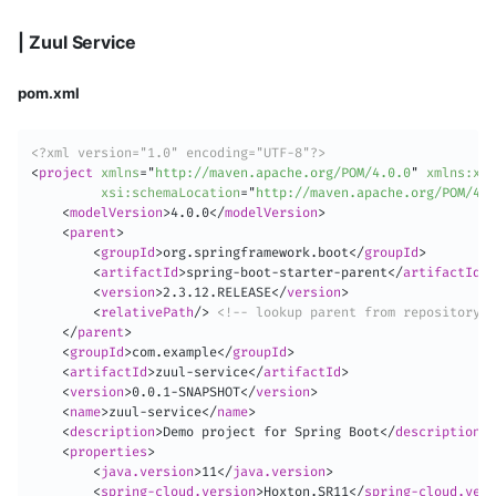
| Zuul Service
pom.xml
<?xml version="1.0" encoding="UTF-8"?>
<
project
xmlns
=
"
http://maven.apache.org/POM/4.0.0
"
xmlns:
xsi
xsi:
schemaLocation
=
"
http://maven.apache.org/POM/4.
<
modelVersion
>
4.0.0
</
modelVersion
>
<
parent
>
<
groupId
>
org.springframework.boot
</
groupId
>
<
artifactId
>
spring-boot-starter-parent
</
artifactId
>
<
version
>
2.3.12.RELEASE
</
version
>
<
relativePath
/>
<!-- lookup parent from repository -
</
parent
>
<
groupId
>
com.example
</
groupId
>
<
artifactId
>
zuul-service
</
artifactId
>
<
version
>
0.0.1-SNAPSHOT
</
version
>
<
name
>
zuul-service
</
name
>
<
description
>
Demo project for Spring Boot
</
description
>
<
properties
>
<
java.version
>
11
</
java.version
>
<
spring-cloud.version
>
Hoxton.SR11
</
spring-cloud.vers