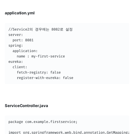
application.yml
//Service2의 경우에는 8082로 설정 

server:

  port: 8081 

spring:

  application:

    name : my-first-service

eureka:

  client:

    fetch-registry: false

    register-with-eureka: false
ServiceController.java
package com.example.firstservice;

import org.springframework.web.bind.annotation.GetMapping;
