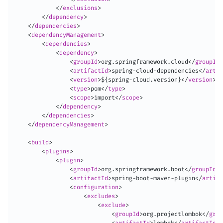
</
exclusions
>
</
dependency
>
</
dependencies
>
<
dependencyManagement
>
<
dependencies
>
<
dependency
>
<
groupId
>
org.springframework.cloud
</
groupId
>
<
artifactId
>
spring-cloud-dependencies
</
artif
<
version
>
${spring-cloud.version}
</
version
>
<
type
>
pom
</
type
>
<
scope
>
import
</
scope
>
</
dependency
>
</
dependencies
>
</
dependencyManagement
>
<
build
>
<
plugins
>
<
plugin
>
<
groupId
>
org.springframework.boot
</
groupId
>
<
artifactId
>
spring-boot-maven-plugin
</
artifa
<
configuration
>
<
excludes
>
<
exclude
>
<
groupId
>
org.projectlombok
</
grou
<
artifactId
>
lombok
</
artifactId
>