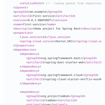
<
relativePath
/>
<!-- lookup parent from repository -
</
parent
>
<
groupId
>
com.example
</
groupId
>
<
artifactId
>
first-service
</
artifactId
>
<
version
>
0.0.1-SNAPSHOT
</
version
>
<
name
>
first-service
</
name
>
<
description
>
Demo project for Spring Boot
</
description
>
<
properties
>
<
java.version
>
11
</
java.version
>
<
spring-cloud.version
>
Hoxton.SR11
</
spring-cloud.vers
</
properties
>
<
dependencies
>
<
dependency
>
<
groupId
>
org.springframework.boot
</
groupId
>
<
artifactId
>
spring-boot-starter-web
</
artifactId
>
</
dependency
>
<
dependency
>
<
groupId
>
org.springframework.cloud
</
groupId
>
<
artifactId
>
spring-cloud-starter-netflix-eureka-
</
dependency
>
<
dependency
>
<
groupId
>
org.projectlombok
</
groupId
>
<
artifactId
>
lombok
</
artifactId
>
<
optional
>
true
</
optional
>