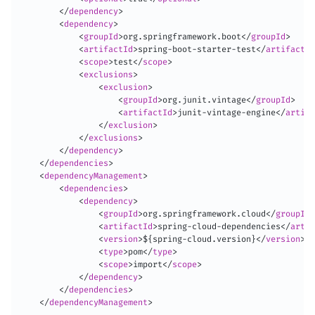
</
dependency
>
<
dependency
>
<
groupId
>
org.springframework.boot
</
groupId
>
<
artifactId
>
spring-boot-starter-test
</
artifactId
<
scope
>
test
</
scope
>
<
exclusions
>
<
exclusion
>
<
groupId
>
org.junit.vintage
</
groupId
>
<
artifactId
>
junit-vintage-engine
</
artifa
</
exclusion
>
</
exclusions
>
</
dependency
>
</
dependencies
>
<
dependencyManagement
>
<
dependencies
>
<
dependency
>
<
groupId
>
org.springframework.cloud
</
groupId
>
<
artifactId
>
spring-cloud-dependencies
</
artif
<
version
>
${spring-cloud.version}
</
version
>
<
type
>
pom
</
type
>
<
scope
>
import
</
scope
>
</
dependency
>
</
dependencies
>
</
dependencyManagement
>