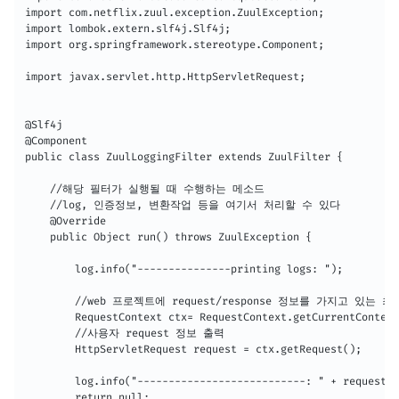
import com.netflix.zuul.exception.ZuulException;

import lombok.extern.slf4j.Slf4j;

import org.springframework.stereotype.Component;

import javax.servlet.http.HttpServletRequest;

@Slf4j

@Component

public class ZuulLoggingFilter extends ZuulFilter {

    //해당 필터가 실행될 때 수행하는 메소드 

    //log, 인증정보, 변환작업 등을 여기서 처리할 수 있다

    @Override

    public Object run() throws ZuulException {

        log.info("---------------printing logs: ");

        //web 프로젝트에 request/response 정보를 가지고 있는 최
        RequestContext ctx= RequestContext.getCurrentContext
        //사용자 request 정보 출력

        HttpServletRequest request = ctx.getRequest();

        log.info("---------------------------: " + request.g
        return null;
