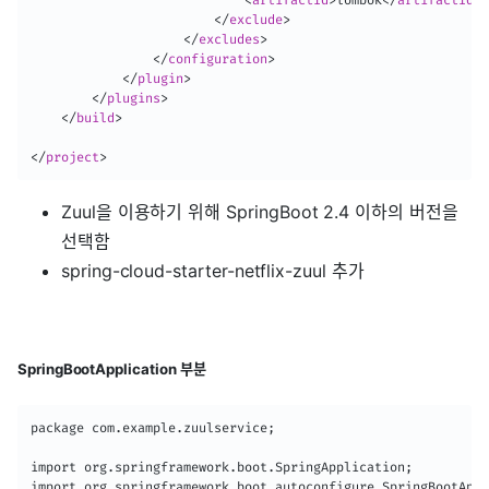
</
exclude
>
</
excludes
>
</
configuration
>
</
plugin
>
</
plugins
>
</
build
>
</
project
>
Zuul을 이용하기 위해 SpringBoot 2.4 이하의 버전을
선택함
spring-cloud-starter-netflix-zuul 추가
SpringBootApplication 부분
package com.example.zuulservice;

import org.springframework.boot.SpringApplication;

import org.springframework.boot.autoconfigure.SpringBootAppl