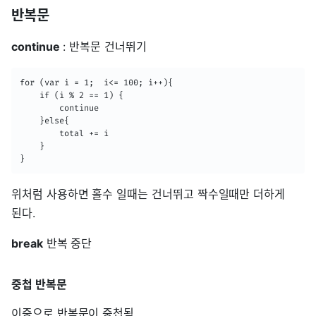
반복문
continue
: 반복문 건너뛰기
for (var i = 1;  i<= 100; i++){  

    if (i % 2 == 1) {

        continue

    }else{

        total += i

    }

}
위처럼 사용하면 홀수 일때는 건너뛰고 짝수일때만 더하게
된다.
break
반복 중단
중첩 반복문
이중으로 반복문이 중첩됨