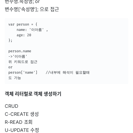
변수명.속성명; or
변수명['속성명']; 으로 접근
var person = {

	name: '이아름' ,

    age: 20

};

person.name 

->'이아름'

위 키워드로 접근

or

person['name']    //내부에 해석이 필요할때

도 가능
객체 리터럴로 객체 생성하기
CRUD
C-CREATE 생성
R-READ 조회
U-UPDATE 수정