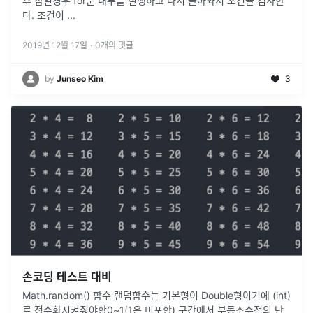
후 참일경우 for문 내부를 실행하고 다시 돌아와서 조건을 검사한
다. 조건이 ...
2019년 12월 17일
·
0
개의 댓글
by
Junseo Kim
3
손코딩 테스트 대비
Math.random() 함수 랜덤함수는 기본형이 Double형이기에 (int)
로 정수화시켜줘야함0~1(1은 미포함) 구간에서 부동소수점의 난