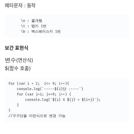
메타문자 : 동작
      \n : 줄개행

      \t : 탭키 1번

      \b : 백스페이스키 1번
보간 표현식
변
수
{연산식}
${함수 호출}
for (var i = 2;  i<= 9; i++){ 

    console.log(`-----${i}단 -----`)

    for (var j=1; j<=9; j++) {

        console.log(`${i} X ${j} = ${i*j}`);

    }

}

//구구단을 이런식으로 변경 가능