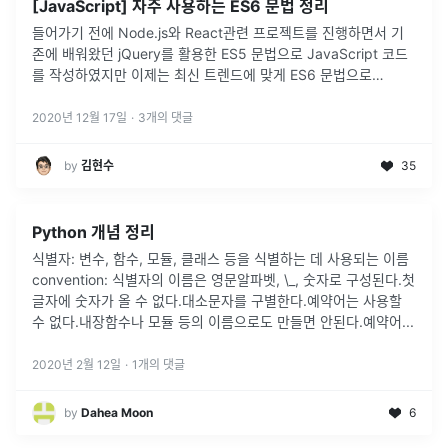
[JavaScript] 자주 사용하는 ES6 문법 정리
들어가기 전에 Node.js와 React관련 프로젝트를 진행하면서 기
존에 배워왔던 jQuery를 활용한 ES5 문법으로 JavaScript 코드
를 작성하였지만 이제는 최신 트렌드에 맞게 ES6 문법으로
JavaScript 코드를 작성하는 요구사항이 많아지기 시작하였습
니
...
2020년 12월 17일
·
3
개의 댓글
by
김현수
35
Python 개념 정리
식별자: 변수, 함수, 모듈, 클래스 등을 식별하는 데 사용되는 이름
convention: 식별자의 이름은 영문알파벳, \_, 숫자로 구성된다.첫
글자에 숫자가 올 수 없다.대소문자를 구별한다.예약어는 사용할
수 없다.내장함수나 모듈 등의 이름으로도 만들면 안된다.예약어
...
2020년 2월 12일
·
1
개의 댓글
by
Dahea Moon
6