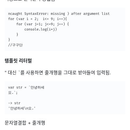
ncaught SyntaxError: missing ) after argument list

for (var i = 2;  i<= 9; i++){  

    for (var j=1; j<=9; j++) {

        console.log(i*j)

    }

}

//구구단
템플릿 리터럴
" 대신 `를 사용하면 줄개행을 그대로 받아들여 입력됨.
var str = `안녕하세

요.`;

-> str

'안녕하세\n요.'
문자열결합 + 줄개행