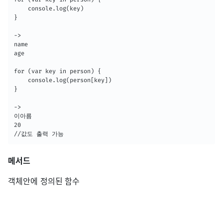
    console.log(key)

}

->

name

age

for (var key in person) {

    console.log(person[key])

}

->

이아름

20

//값도 출력 가능
메서드
객체안에 정의된 함수