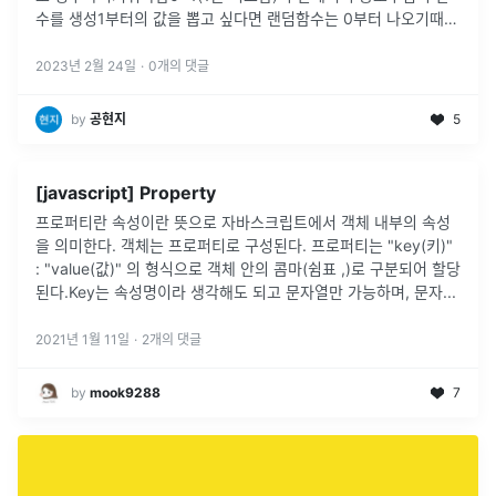
수를 생성1부터의 값을 뽑고 싶다면 랜덤함수는 0부터 나오기때문
에 +1을 꼭 시켜주는것이다 일의 자리와 십의 자리 수를 깔끔하
...
2023년 2월 24일
·
0
개의 댓글
by
공현지
5
[javascript] Property
프로퍼티란 속성이란 뜻으로 자바스크립트에서 객체 내부의 속성
을 의미한다. 객체는 프로퍼티로 구성된다. 프로퍼티는 "key(키)"
: "value(값)" 의 형식으로 객체 안의 콤마(쉼표 ,)로 구분되어 할당
된다.Key는 속성명이라 생각해도 되고 문자열만 가능하며, 문자
...
2021년 1월 11일
·
2
개의 댓글
by
mook9288
7