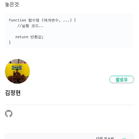
놓은것
function 함수명 (매개변수, ...) {

 	//실행 코드..

   return 반환값;

}
팔로우
김정현