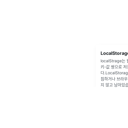
LocalStora
localStrag
키-값 쌍으로 
다.LocalSto
침하거나 브라우
지 않고 남아있습니
value)getItem
2022년 2월 25일
·