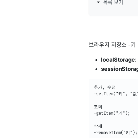
목록 보기
브라우저 저장소 -키 
localStorage
sessionStora
추가, 수정 

-setItem("키", "값"
조회

-getItem("키");

삭제

-removeItem("키");
