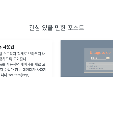
관심 있을 만한 포스트
ge 사용법
e는 웹 스토리지 객체로 브라우저 내
저장하도록 도와줍니
rage를 사용하면 페이지를 새로 고
저를 껐다 켜도 데이터가 사라지
다.setItem(key,
(key)rem
...
리액트 투두리스트 만들기
0
개의 댓글
리액트 필수예제 투두리스트 내
기