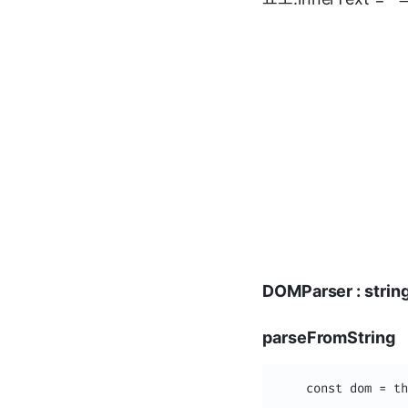
DOMParser : str
parseFromString