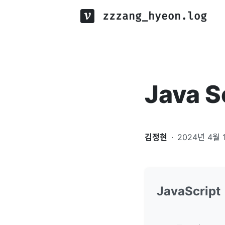
zzzang_hyeon.log
Java S
김정현
·
2024년 4월 
JavaScript