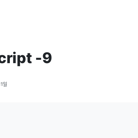
cript -9
11일