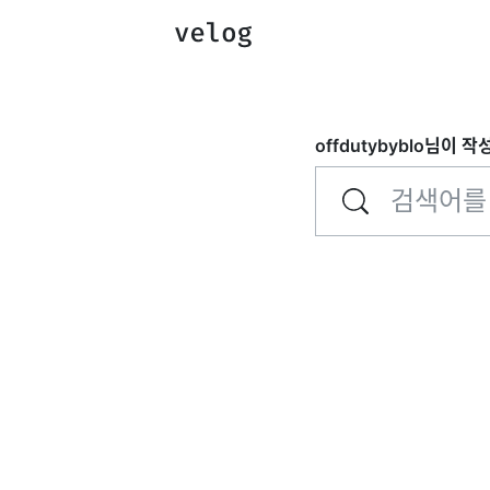
offdutybyblo
님이 작