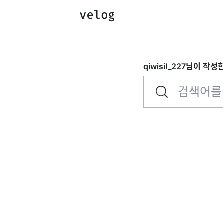
qiwisil_227
님이 작성한