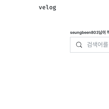
seungbeen803
님이 