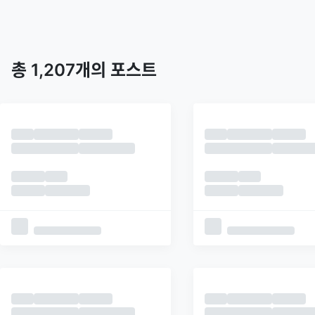
트렌딩
최신
피드
추천
총
1,207
개의 포스트