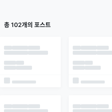
트렌딩
최신
피드
추천
총
102
개의 포스트