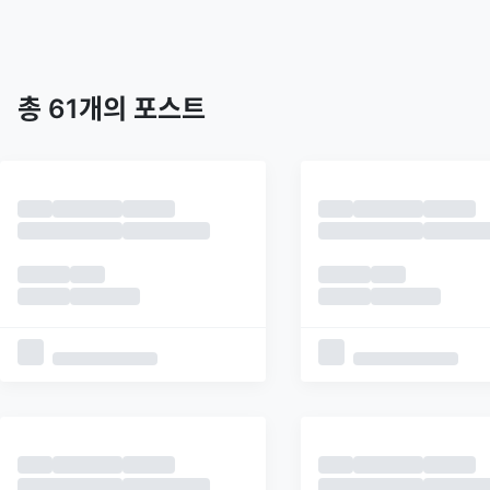
트렌딩
최신
피드
추천
총
61
개의 포스트