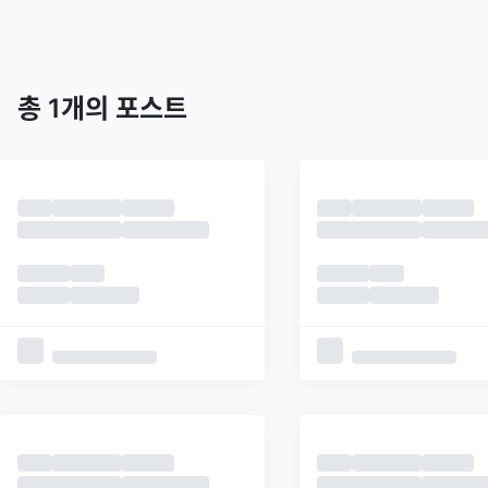
트렌딩
최신
피드
추천
총
1
개의 포스트