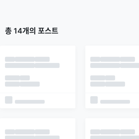
트렌딩
최신
피드
추천
총
14
개의 포스트