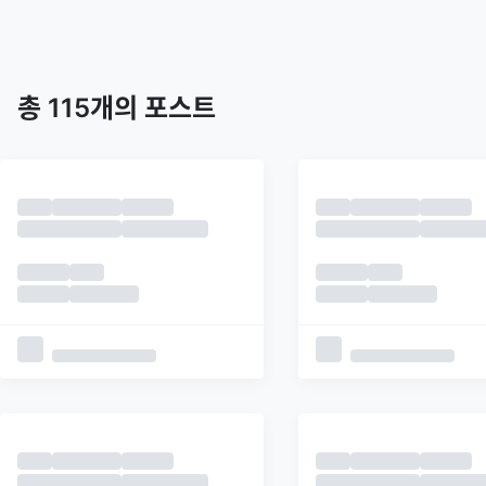
트렌딩
최신
피드
추천
총
115
개의 포스트