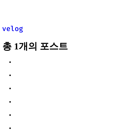
추천
최신
피드
총
1
개의 포스트