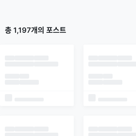
트렌딩
최신
피드
추천
총
1,197
개의 포스트