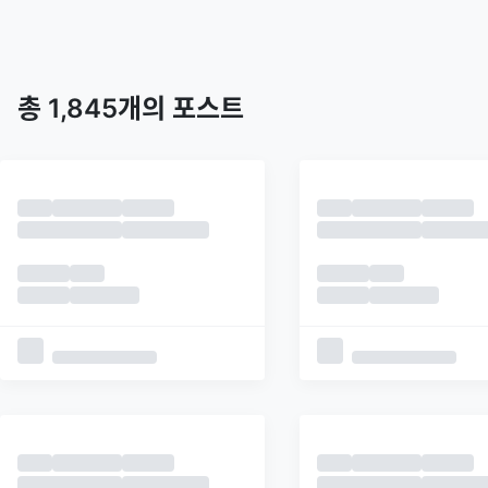
트렌딩
최신
피드
추천
총
1,845
개의 포스트