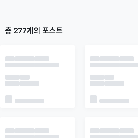
트렌딩
최신
피드
추천
총
277
개의 포스트