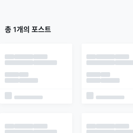
트렌딩
최신
피드
추천
총
1
개의 포스트