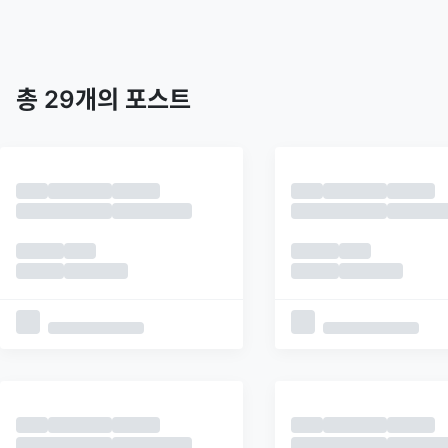
트렌딩
최신
피드
추천
총
29
개의 포스트