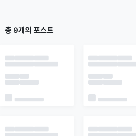
트렌딩
최신
피드
추천
총
9
개의 포스트