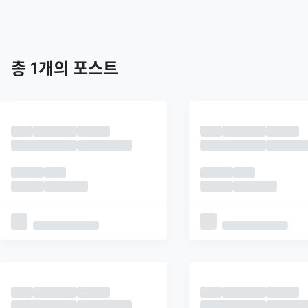
트렌딩
최신
피드
추천
총
1
개의 포스트