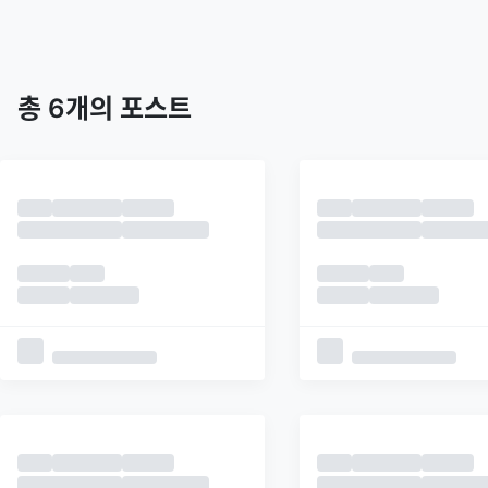
트렌딩
최신
피드
추천
총
6
개의 포스트