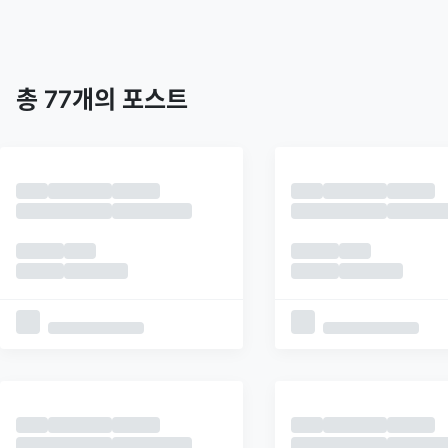
트렌딩
최신
피드
추천
총
77
개의 포스트