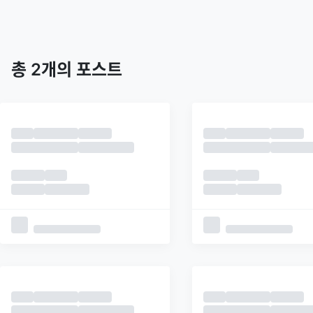
트렌딩
최신
피드
추천
총
2
개의 포스트