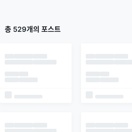
트렌딩
최신
피드
추천
총
529
개의 포스트