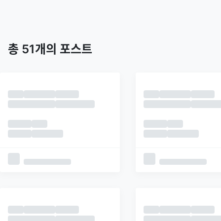
트렌딩
최신
피드
추천
총
51
개의 포스트