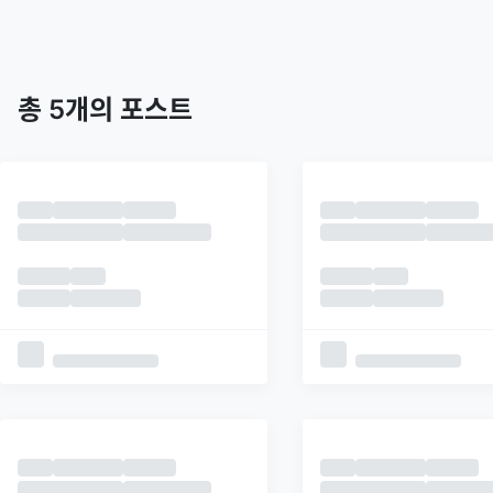
트렌딩
최신
피드
추천
총
5
개의 포스트