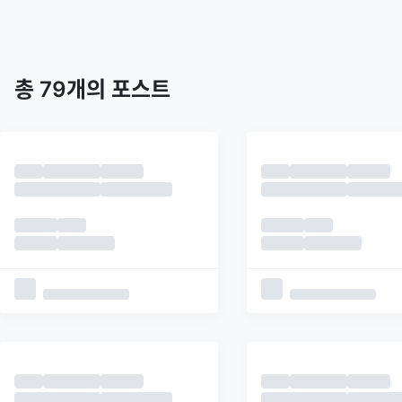
트렌딩
최신
피드
추천
총
79
개의 포스트