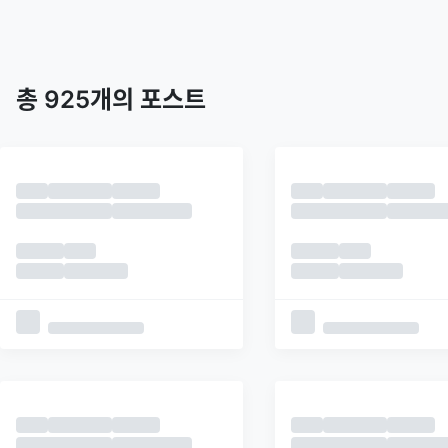
트렌딩
최신
피드
추천
총
925
개의 포스트